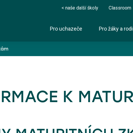
< naše další školy
Classroom
Pro uchazeče
Pro žáky a rod
itám
Nabídka oborů
obor Fotbalová akademie
ORMACE K MATUR
obor Trenérská akademie