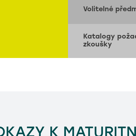
Volitelné před
Katalogy požad
zkoušky
DKAZY K MATURITN