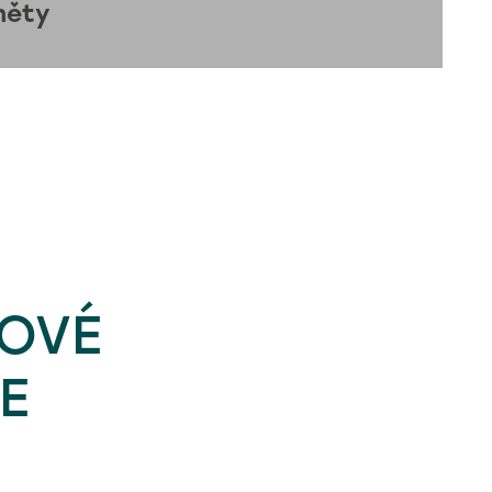
měty
LOVÉ
E