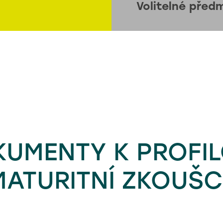
Volitelné před
UMENTY K PROFI
MATURITNÍ ZKOUŠC