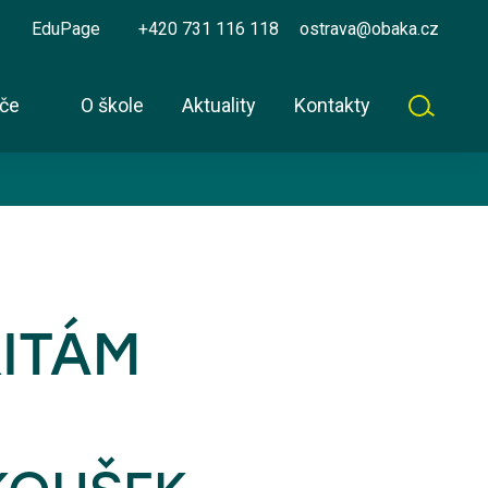
EduPage
+420 731 116 118
ostrava@obaka.cz
iče
O škole
Aktuality
Kontakty
ITÁM