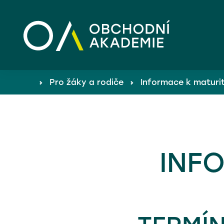
›
Pro žáky a rodiče
›
Informace k matur
Proč studovat u nás? ›
Dny otevřených dveří ›
INF
Přijímací řízení ›
Školné a stipendia ›