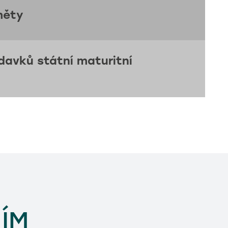
měty
avků státní maturitní
ÍM