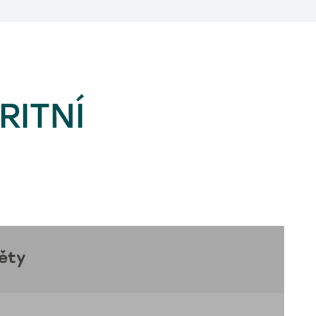
RITNÍ
ěty