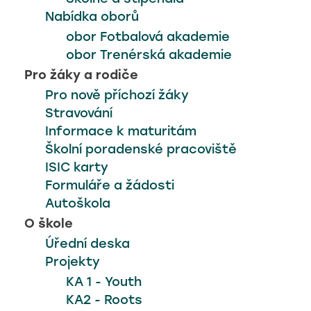
vyhledávání
Nabídka oborů
obor Fotbalová akademie
obor Trenérská akademie
< naše další školy
Pro žáky a rodiče
Pro nově příchozí žáky
Stravování
Informace k maturitám
Classroom
Školní poradenské pracoviště
ISIC karty
Formuláře a žádosti
EduPage
Autoškola
O škole
Úřední deska
+420 731 116 118
Projekty
KA 1 - Youth
KA2 - Roots