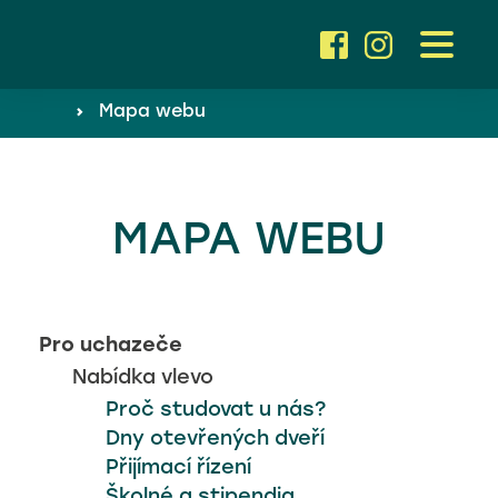
Pro uchazeče
›
Mapa webu
Proč studovat u nás? ›
Pro žáky a rodiče
Dny otevřených dveří ›
Přijímací řízení ›
MAPA WEBU
O škole
Školné a stipendia ›
obor Fotbalová akademie
Aktuality
Pro uchazeče
obor Trenérská akademie
Nabídka vlevo
Proč studovat u nás?
Kontakty
Dny otevřených dveří
Přijímací řízení
Školné a stipendia