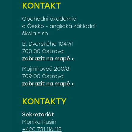
KONTAKT
Obchodní akademie
a Česko - anglická základní
škola s.r.o.
B. Dvorského 1049/1
700 30 Ostrava
B.
zobrazit na mapě
›
Dvorského
Mojmírovců 200/8
1049/1,
709 00 Ostrava
700
Mojmírovců
zobrazit na mapě
›
30
200/8,
Ostrava
709
KONTAKTY
00
Ostrava
Sekretariát
Monika Rusin
+420 731 116 118