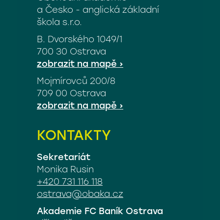
a Česko - anglická základní
škola s.r.o.
ostrava@obaka.cz
B. Dvorského 1049/1
700 30 Ostrava
B.
zobrazit na mapě
›
Dvorského
Mojmírovců 200/8
1049/1,
709 00 Ostrava
700
Mojmírovců
zobrazit na mapě
›
30
200/8,
Ostrava
709
KONTAKTY
00
Ostrava
Sekretariát
Monika Rusin
+420 731 116 118
ostrava@obaka.cz
Akademie FC Baník Ostrava