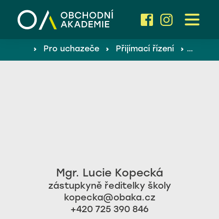
Pro uchazeče
›
Pro uchazeče
›
Přijímací řízení
›
Mgr. L
Proč studovat u nás? ›
Pro žáky a rodiče
Dny otevřených dveří ›
Přijímací řízení ›
O škole
Školné a stipendia ›
obor Fotbalová akademie
Aktuality
Mgr. Lucie Kopecká
zástupkyně ředitelky školy
obor Trenérská akademie
kopecka@obaka.cz
Kontakty
+420 725 390 846‬